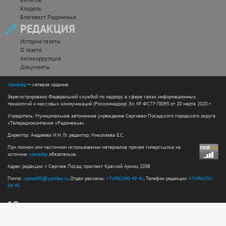
Кладезь
Благовест Радонежья
РЕДАКЦИЯ
История газеты
О газете
Антикоррупция
Документы
Vperedsp
— сетевое издание
Зарегистрировано Федеральной службой по надзору в сфере связи, информационных
технологий и массовых коммуникаций (Роскомнадзор) Эл. № ФС77-78093 от 20 марта 2020 г.
Учредитель: Муниципальное автономное учреждение Сергиево-Посадского городского округа
«Телерадиокомпания «Радонежье».
Директор: Андреева Н.Н. Гл. редактор: Николаева Е.С.
При полном или частичном использовании материалов прямая гиперссылка на
источник
vperedsp
обязательна.
Адрес редакции: г. Сергиев Посад, проспект Красной Армии, 203В
Почта:
vpered90@yandex.ru
, Отдел рекламы:
+7(496)540-48-41
, Телефон редакции:
+7(496)551-
04-95
12+
Сайт разработан web-студией ООО "Простые решения"