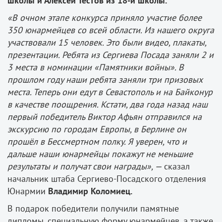
школы и Алексей Тестов из 18-й школы.
«В очном этапе конкурса приняло участие более
350 юнармейцев со всей области. Из нашего округа
участвовали 15 человек. Это были видео, плакаты,
презентации. Ребята из Сергиева Посада заняли 2 и
3 места в номинации «Памятники войны». В
прошлом году наши ребята заняли три призовых
места. Теперь они едут в Севастополь и на Байконур
в качестве поощрения. Кстати, два года назад наш
первый победитель Виктор Афьян отправился на
экскурсию по городам Европы, в Берлине он
прошёл в Бессмертном полку. Я уверен, что и
дальше наши юнармейцы покажут не меньшие
результаты и получат свои награды», —
сказал
начальник штаба Сергиево-Посадского отделения
Юнармии
Владимир Коломиец.
В подарок победители получили памятные
дипломы, специальную форму юнармейцев, а также