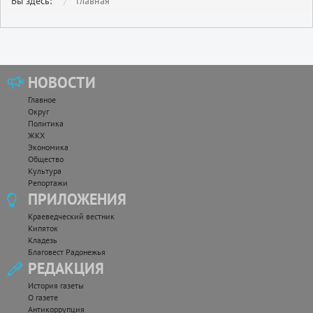
Вы здесь:
Главная
НОВОСТИ
Главное
Округ
Политика
ЖКХ
Экономика
Общество
Культура
Репортажи
ПРИЛОЖЕНИЯ
Краеведческий вестник
Кипяток
Кладезь
Благовест Радонежья
РЕДАКЦИЯ
История газеты
О газете
Антикоррупция