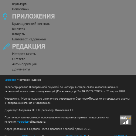
Культура
Репортажи
ПРИЛОЖЕНИЯ
Краеведческий вестник
Кипяток
Кладезь
Благовест Радонежья
РЕДАКЦИЯ
История газеты
О газете
Антикоррупция
Документы
Vperedsp
— сетевое издание
Зарегистрировано Федеральной службой по надзору в сфере связи, информационных
технологий и массовых коммуникаций (Роскомнадзор) Эл. № ФС77-78093 от 20 марта 2020 г.
Учредитель: Муниципальное автономное учреждение Сергиево-Посадского городского округа
«Телерадиокомпания «Радонежье».
Директор: Андреева Н.Н. Гл. редактор: Николаева Е.С.
При полном или частичном использовании материалов прямая гиперссылка на
источник
vperedsp
обязательна.
Адрес редакции: г. Сергиев Посад, проспект Красной Армии, 203В