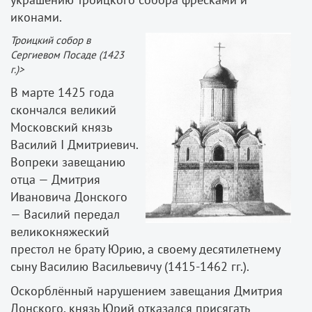
иконами.
Троицкий собор в
Сергиевом Посаде (1423
г.)>
В марте 1425 года
скончался великий
Московский князь
Василий I Дмитриевич.
Вопреки завещанию
отца — Дмитрия
Ивановича Донского
— Василий передал
великокняжеский
престол не брату Юрию, а своему десятилетнему
сыну Василию Васильевичу (1415­-1462 гг.).
Оскорблённый нарушением завещания Дмитрия
Донского, князь Юрий отказался присягать