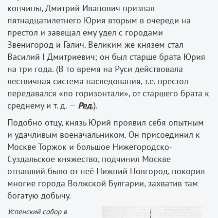
кончины, Дмитрий Иванович признал
пятнадцатилетнего Юрия вторым в очереди на
престол и завещал ему удел с городами
Звенигород и Галич. Великим же князем стал
Василий I Дмитриевич; он был старше брата Юрия
на три года. (В то время на Руси действовала
лествичная система наследования, т.е. престол
передавался «по горизонтали», от старшего брата к
среднему и т. д. —
Ред
.
).
Подобно отцу, князь Юрий проявил себя опытным
и удачливым военачальником. Он присоединил к
Москве Торжок и большое Нижегородско­
Суздальское княжество, подчинил Москве
отпавший было от неё Нижний Новгород, покорил
многие города Волжской Булгарии, захватив там
богатую добычу.
Успенский собор в