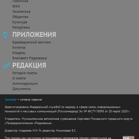
Политика
ЖКХ
Экономика
Общество
Культура
Репортажи
ПРИЛОЖЕНИЯ
Краеведческий вестник
Кипяток
Кладезь
Благовест Радонежья
РЕДАКЦИЯ
История газеты
О газете
Антикоррупция
Документы
Vperedsp
— сетевое издание
Зарегистрировано Федеральной службой по надзору в сфере связи, информационных
технологий и массовых коммуникаций (Роскомнадзор) Эл. № ФС77-78093 от 20 марта 2020 г.
Учредитель: Муниципальное автономное учреждение Сергиево-Посадского городского округа
«Телерадиокомпания «Радонежье».
Директор: Андреева Н.Н. Гл. редактор: Николаева Е.С.
При полном или частичном использовании материалов прямая гиперссылка на