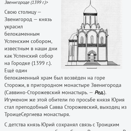
Звенигороде (1399 г.)>
Свою столицу —
Звенигород — князь
украсил
белокаменным
Успенским собором,
известным в наши дни
как Успенский собор
на Городке (1399 г.).
Ещё один
белокаменный храм был возвёден на горе
Сторожи, в пригородном монастыре Звенигорода
(Саввино­-Сторожевский монастырь. —
Ред
.
).
Игуменом же этой обители по просьбе князя Юрия
стал преподобный Савва Сторожевский, выходец из
Троице­Сергиева монастыря.
С детства князь Юрий сохранял связь с Троицким