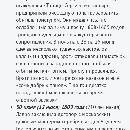
осаждавшие Троице­-Сергиев монастырь,
предприняли очередную попытку захватить
обитель приступом. Они надеялись, что
ослабленные за зиму и весну 1608­-1609 годов
троицкие сидельцы не окажут серьёзного
сопротивления. В ночь на с 28 на 29 июня,
сделав несколько пушечных выстрелов
калёными ядрами, враги атаковали монастырь
с восточной и западной сторон, но были
отбиты метким огнём. Приступ провалился.
Враги потеряли четыре сотни казаков и ещё
«семь добрых панов». Ещё три десятка
нападавших были схвачены во время
ответной вылазки.
30 июня (12 июля) 1809 года
(210 лет назад)
Лавра заключила договор с московским
цеховым мастером серебряных дел Андреем
Григорьевым на изготовление им из лаврского