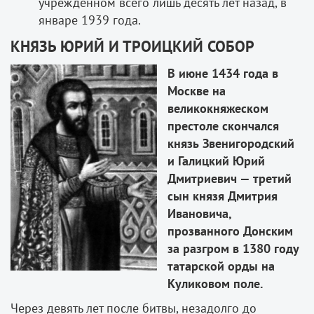
учреждённом всего лишь десять лет назад, в
январе 1939 года.
КНЯЗЬ ЮРИЙ И ТРОИЦКИЙ СОБОР
В
июне
1434
года
в
Москве
на
великокняжеском
престоле
скончался
князь
Звенигородский
и
Галицкий
Юрий
Дмитриевич
—
третий
сын
князя
Дмитрия
Ивановича
,
прозванного
Донским
за
разгром
в
1380
году
татарской
орды
на
Куликовом
поле
.
Через девять лет после битвы, незадолго до