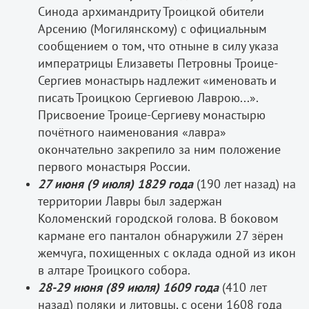
Синода архимандриту Троицкой обители
Арсению (Могилянскому) с официальным
сообщением о том, что отныне в силу указа
императрицы Елизаветы Петровны Троице­-
Сергиев монастырь надлежит «именовать и
писать Троицкою Сергиевою Лаврою...».
Присвоение Троице-­Сергиеву монастырю
почётного наименования «лавра»
окончательно закрепило за ним положение
первого монастыря России.
27 июня (9 июля) 1829 года
(190 лет назад) на
территории Лавры был задержан
Коломенский городской голова. В боковом
кармане его панталон обнаружили 27 зёрен
жемчуга, похищенных с оклада одной из икон
в алтаре Троицкого собора.
28­-29 июня (8­9 июля) 1609 года
(410 лет
назад) поляки и литовцы, с осени 1608 года