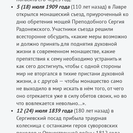
5 (18) июля 1909 года
(110 лет назад) в Лавре
открылся монашеский съезд, приуроченный ко
дню обретения мощей Преподобного Сергия
Радонежского. Участники съезда решили
всесторонне обсудить, «какие меры возможно
и должно принять для поднятия духовной
жизни в современном монашестве, какие
препятствия к сему необходимо устранить и
как сего достигнуть, чтобы с одной стороны
мир не вторгался в тихие пристани духовной
жизни, а с другой — чтобы монашество само
не выходило в мир искать в нём того, от чего
оно отрекается уже в силу обетов своих, но во
что вовлекается невольно...».
12 (24) июля 1839 года
(180 лет назад) в
Сергиевский посад прибыла траурная
колесница с останками героя суворовских
походов и Отечественной войны 1812 года