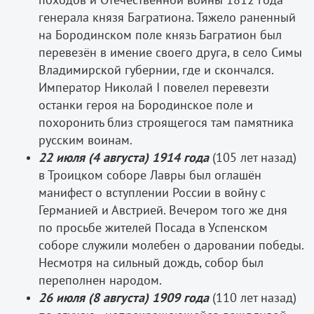
генерала князя Багратиона. Тяжело раненный
на Бородинском поле князь Багратион был
перевезён в имение своего друга, в село Симы
Владимирской губернии, где и скончался.
Император Николай I повелел перевезти
останки героя на Бородинское поле и
похоронить близ строящегося там памятника
русским воинам.
22 июля (4 августа) 1914 года
(105 лет назад)
в Троицком соборе Лавры был оглашён
манифест о вступлении России в войну с
Германией и Австрией. Вечером того же дня
по просьбе жителей Посада в Успенском
соборе служили молебен о даровании победы.
Несмотря на сильный дождь, собор был
переполнен народом.
26 июля (8 августа) 1909 года
(110 лет назад)