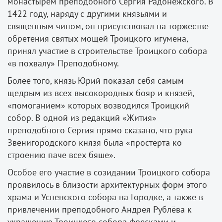
монастырем преподобного Сергия Радонежского. В
1422 году, наряду с другими князьями и
священным чином, он присутствовал на торжестве
обретения святых мощей Троицкого игумена,
принял участие в строительстве Троицкого собора
«в похвалу» Преподобному.
Более того, князь Юрий показал себя самым
щедрым из всех высокородных бояр и князей,
«помоганием» которых возводился Троицкий
собор. В одной из редакций «Жития»
преподобного Сергия прямо сказано, что рука
Звенигородского князя была «простерта ко
строению паче всех бяше».
Особое его участие в созидании Троицкого собора
проявилось в близости архитектурных форм этого
храма и Успенского собора на Городке, а также в
привлечении преподобного Андрея Рублёва к
украшению Троицкого собора фресками и