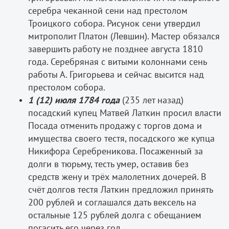
серебра чеканной сени над престолом
Троицкого собора. Рисунок сени утвердил
митрополит Платон (Левшин). Мастер обязался
завершить работу не позднее августа 1810
года. Серебряная с витыми колоннами сень
работы А. Григорьева и сейчас высится над
престолом собора.
1 (12) июля 1784 года
(235 лет назад)
посадский купец Матвей Латкин просил власти
Посада отменить продажу с торгов дома и
имущества своего тестя, посадского же купца
Никифора Серебреникова. Посаженный за
долги в тюрьму, тесть умер, оставив без
средств жену и трёх малолетних дочерей. В
счёт долгов тестя Латкин предложил принять
200 рублей и соглашался дать вексель на
остальные 125 рублей долга с обещанием
погасить его через год.