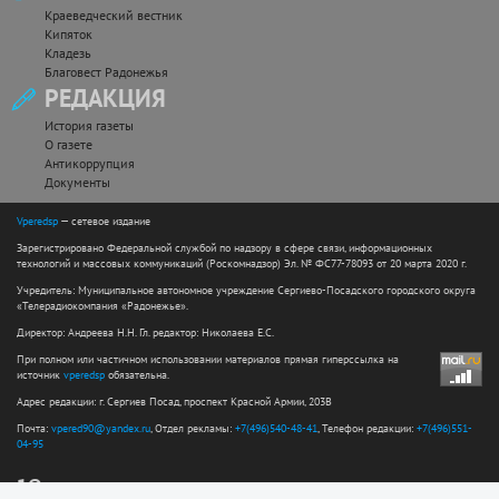
Краеведческий вестник
Кипяток
Кладезь
Благовест Радонежья
РЕДАКЦИЯ
История газеты
О газете
Антикоррупция
Документы
Vperedsp
— сетевое издание
Зарегистрировано Федеральной службой по надзору в сфере связи, информационных
технологий и массовых коммуникаций (Роскомнадзор) Эл. № ФС77-78093 от 20 марта 2020 г.
Учредитель: Муниципальное автономное учреждение Сергиево-Посадского городского округа
«Телерадиокомпания «Радонежье».
Директор: Андреева Н.Н. Гл. редактор: Николаева Е.С.
При полном или частичном использовании материалов прямая гиперссылка на
источник
vperedsp
обязательна.
Адрес редакции: г. Сергиев Посад, проспект Красной Армии, 203В
Почта:
vpered90@yandex.ru
, Отдел рекламы:
+7(496)540-48-41
, Телефон редакции:
+7(496)551-
04-95
12+