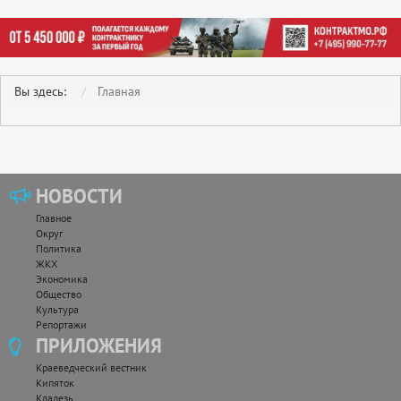
Вы здесь:
Главная
НОВОСТИ
Главное
Округ
Политика
ЖКХ
Экономика
Общество
Культура
Репортажи
ПРИЛОЖЕНИЯ
Краеведческий вестник
Кипяток
Кладезь