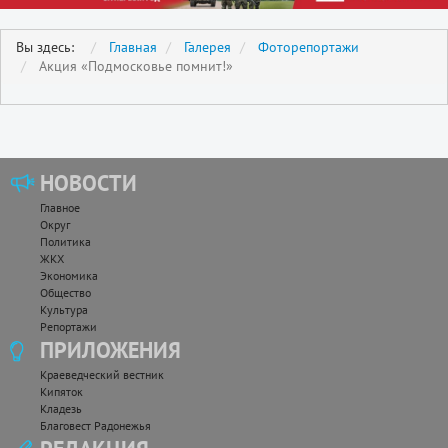
Вы здесь:
Главная
Галерея
Фоторепортажи
Акция «Подмосковье помнит!»
НОВОСТИ
Главное
Округ
Политика
ЖКХ
Экономика
Общество
Культура
Репортажи
ПРИЛОЖЕНИЯ
Краеведческий вестник
Кипяток
Кладезь
Благовест Радонежья