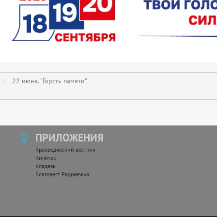
22 июня. "Горсть памяти"
ПРИЛОЖЕНИЯ
Краеведческий вестник
Кипяток
Кладезь
Благовест Радонежья