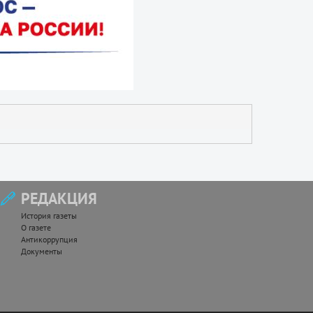
РЕДАКЦИЯ
История газеты
О газете
Антикоррупция
Документы