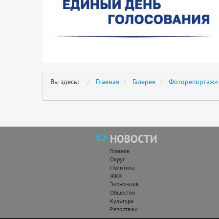
Вы здесь:
Главная
Галерея
Фоторепортажи
НОВОСТИ
Главное
Округ
Политика
ЖКХ
Экономика
Общество
Культура
Репортажи