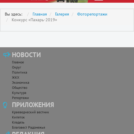
Вы здесь:
Главная
Галерея
Фоторепортажи
Конкурс «Пахарь-2019»
НОВОСТИ
Главное
Округ
Политика
ЖКХ
Экономика
Общество
Культура
Репортажи
ПРИЛОЖЕНИЯ
Краеведческий вестник
Кипяток
Кладезь
Благовест Радонежья