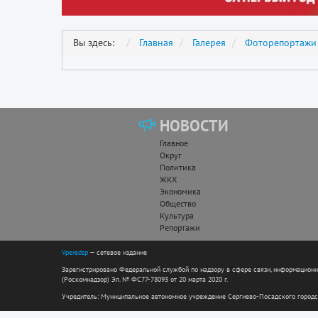
Вы здесь:
Главная
Галерея
Фоторепортажи
НОВОСТИ
Главное
Округ
Политика
ЖКХ
Экономика
Общество
Культура
Репортажи
Vperedsp
— сетевое издание
Зарегистрировано Федеральной службой по надзору в сфере связи, информацион
(Роскомнадзор) Эл. № ФС77-78093 от 20 марта 2020 г.
Учредитель: Муниципальное автономное учреждение Сергиево-Посадского городс
Директор: Андреева Н.Н. Гл. редактор: Николаева Е.С.