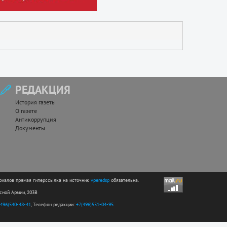
РЕДАКЦИЯ
История газеты
О газете
Антикоррупция
Документы
риалов прямая гиперссылка на источник
vperedsp
обязательна.
асной Армии, 203В
(496)540-48-41
, Телефон редакции:
+7(496)551-04-95