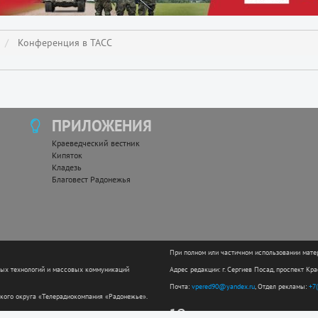
Конференция в ТАСС
ПРИЛОЖЕНИЯ
Краеведческий вестник
Кипяток
Кладезь
Благовест Радонежья
При полном или частичном использовании мате
ных технологий и массовых коммуникаций
Адрес редакции: г. Сергиев Посад, проспект Кр
Почта:
vpered90@yandex.ru
, Отдел рекламы:
+7
кого округа «Телерадиокомпания «Радонежье».
12+