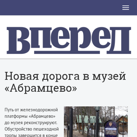
Toggle
naviga
Новая дорога в музей
«Абрамцево»
Путь от железнодорожной
платформы «Абрамцево»
до музея реконструируют.
Обустройство пешеходной
тропы завершится в конце