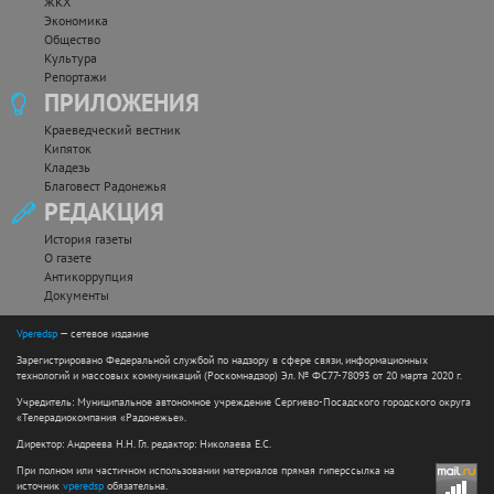
ЖКХ
Экономика
Общество
Культура
Репортажи
ПРИЛОЖЕНИЯ
Краеведческий вестник
Кипяток
Кладезь
Благовест Радонежья
РЕДАКЦИЯ
История газеты
О газете
Антикоррупция
Документы
Vperedsp
— сетевое издание
Зарегистрировано Федеральной службой по надзору в сфере связи, информационных
технологий и массовых коммуникаций (Роскомнадзор) Эл. № ФС77-78093 от 20 марта 2020 г.
Учредитель: Муниципальное автономное учреждение Сергиево-Посадского городского округа
«Телерадиокомпания «Радонежье».
Директор: Андреева Н.Н. Гл. редактор: Николаева Е.С.
При полном или частичном использовании материалов прямая гиперссылка на
источник
vperedsp
обязательна.