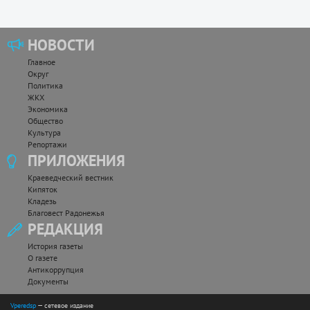
НОВОСТИ
Главное
Округ
Политика
ЖКХ
Экономика
Общество
Культура
Репортажи
ПРИЛОЖЕНИЯ
Краеведческий вестник
Кипяток
Кладезь
Благовест Радонежья
РЕДАКЦИЯ
История газеты
О газете
Антикоррупция
Документы
Vperedsp
— сетевое издание