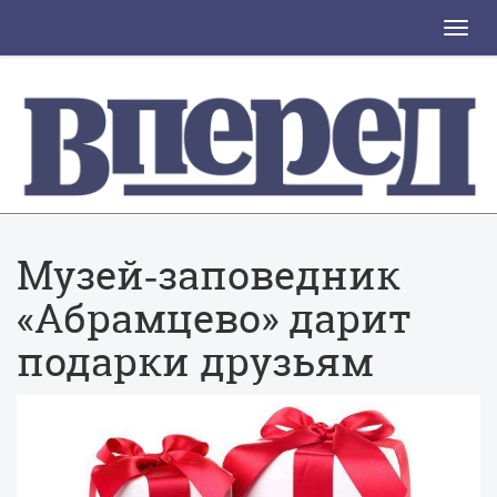
Toggle
naviga
Музей‑заповедник
«Абрамцево» дарит
подарки друзьям