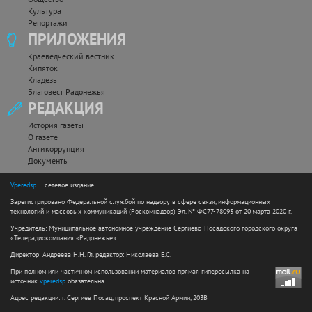
Культура
Репортажи
ПРИЛОЖЕНИЯ
Краеведческий вестник
Кипяток
Кладезь
Благовест Радонежья
РЕДАКЦИЯ
История газеты
О газете
Антикоррупция
Документы
Vperedsp
— сетевое издание
Зарегистрировано Федеральной службой по надзору в сфере связи, информационных
технологий и массовых коммуникаций (Роскомнадзор) Эл. № ФС77-78093 от 20 марта 2020 г.
Учредитель: Муниципальное автономное учреждение Сергиево-Посадского городского округа
«Телерадиокомпания «Радонежье».
Директор: Андреева Н.Н. Гл. редактор: Николаева Е.С.
При полном или частичном использовании материалов прямая гиперссылка на
источник
vperedsp
обязательна.
Адрес редакции: г. Сергиев Посад, проспект Красной Армии, 203В