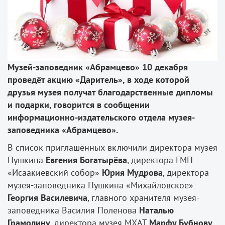
Музей-заповедник «Абрамцево» 10 декабря
проведёт акцию «Даритель», в ходе которой
друзья музея получат благодарственные дипломы
и подарки, говорится в сообщении
информационно-издательского отдела музея-
заповедника «Абрамцево».
В список приглашённых включили директора музея
Пушкина
Евгения Богатырёва
, директора ГМП
«Исаакиевский собор»
Юрия Мудрова
, директора
музея-заповедника Пушкина «Михайловское»
Георгия Василевича
, главного хранителя музея-
заповедника Василия Поленова
Наталью
Грамолину
, директора музея МХАТ
Марфу Бубнову
.